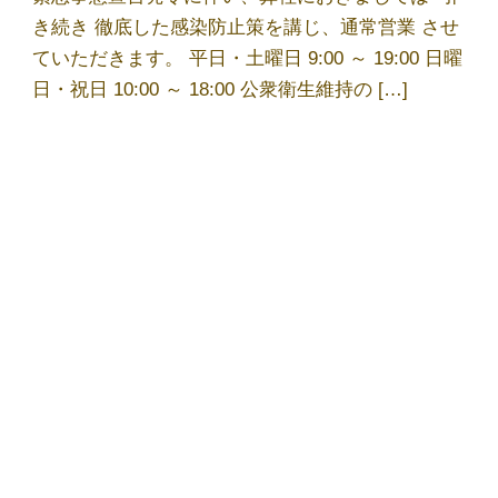
代表あいさつ
き続き 徹底した感染防止策を講じ、通常営業 させ
ていただきます。 平日・土曜日 9:00 ～ 19:00 日曜
日・祝日 10:00 ～ 18:00 公衆衛生維持の […]
法人クリーニング｜業者向けクリーニング
求人募集
ご利用規約
最近の投稿
お気に入りの黒Ｔシャツ、おうち洗濯で大丈
夫？