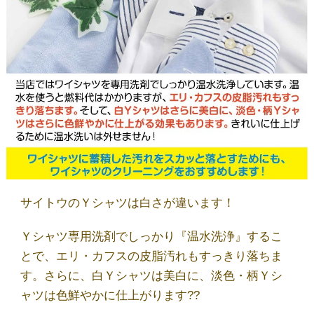
店舗一覧
しみ抜き・ウエットⓌ
サイトウのこだわり
取扱商品
サイトウのＹシャツは白さが違います！
ブログ
Ｙシャツ専用洗剤でしっかり『温水洗浄』するこ
とで、エリ・カフスの皮脂汚れもすっきり落ちま
お問い合わせ
す。さらに、白Ｙシャツは美白に、淡色・柄Ｙシ
ャツは色鮮やかに仕上がります??