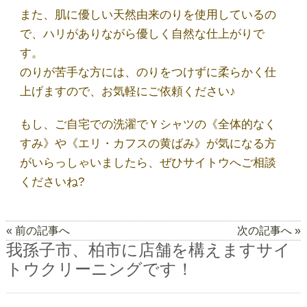
代表あいさつ
また、肌に優しい天然由来のりを使用しているの
で、ハリがありながら優しく自然な仕上がりで
す。
法人クリーニング｜業者向けクリーニング
のりが苦手な方には、のりをつけずに柔らかく仕
上げますので、お気軽にご依頼ください♪
求人募集
もし、ご自宅での洗濯でＹシャツの《全体的なく
すみ》や《エリ・カフスの黄ばみ》が気になる方
ご利用規約
がいらっしゃいましたら、ぜひサイトウへご相談
くださいね?
最近の投稿
« 前の記事へ
次の記事へ »
我孫子市、柏市に店舗を構えますサイ
お気に入りの黒Ｔシャツ、おうち洗濯で大丈
トウクリーニングです！
夫？