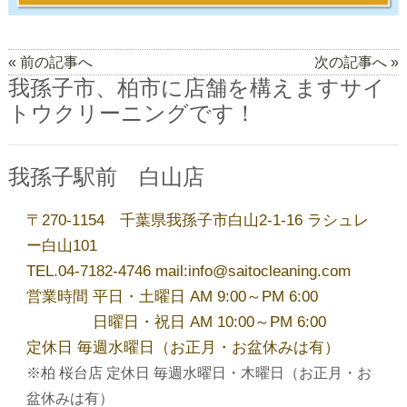
夏季休業のお知らせ
« 前の記事へ
次の記事へ »
我孫子市、柏市に店舗を構えますサイ
洋服リフォーム承ります！
トウクリーニングです！
我孫子駅前 白山店
今年も開催！毛布・布団キャンペーン
〒270-1154 千葉県我孫子市白山2-1-16 ラシュレ
ゴールデンウィーク営業のお知らせ
ー白山101
TEL.04-7182-4746 mail:info@saitocleaning.com
営業時間 平日・土曜日 AM 9:00～PM 6:00
アーカイブ
日曜日・祝日 AM 10:00～PM 6:00
定休日 毎週水曜日（お正月・お盆休みは有）
※柏 桜台店 定休日 毎週水曜日・木曜日（お正月・お
2026年8月
盆休みは有）