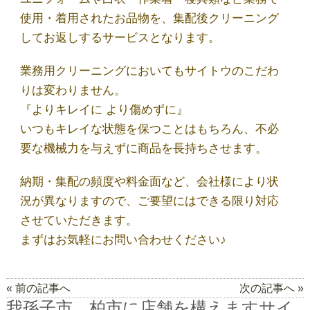
代表あいさつ
使用・着用されたお品物を、集配後クリーニング
してお返しするサービスとなります。
法人クリーニング｜業者向けクリーニング
業務用クリーニングにおいてもサイトウのこだわ
りは変わりません。
『よりキレイに より傷めずに』
求人募集
いつもキレイな状態を保つことはもちろん、不必
要な機械力を与えずに商品を長持ちさせます。
ご利用規約
納期・集配の頻度や料金面など、会社様により状
況が異なりますので、ご要望にはできる限り対応
最近の投稿
させていただきます。
まずはお気軽にお問い合わせください♪
お気に入りの黒Ｔシャツ、おうち洗濯で大丈
夫？
« 前の記事へ
次の記事へ »
我孫子市、柏市に店舗を構えますサイ