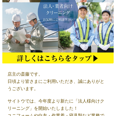
店舗一覧
しみ抜き・ウエットⓌ
サイトウのこだわり
取扱商品
店主の斎藤です。
ブログ
日頃より皆さまにご利用いただき、誠にありがと
うございます。
お問い合わせ
サイトウでは、今年度より新たに「法人様向けク
リーニング」を開始いたしました！
ユニフォームや白衣・作業着・寝具類など業務で