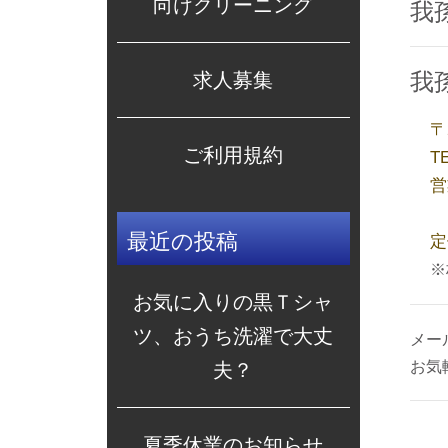
向けクリーニング
我
我
求人募集
〒
ご利用規約
TE
営
日
最近の投稿
定
※
お気に入りの黒Ｔシャ
ツ、おうち洗濯で大丈
メー
お気
夫？
夏季休業のお知らせ