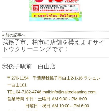
店舗一覧
しみ抜き・ウエットⓌ
« 前の記事へ
サイトウのこだわり
我孫子市、柏市に店舗を構えますサイ
トウクリーニングです！
取扱商品
我孫子駅前 白山店
ブログ
〒270-1154 千葉県我孫子市白山2-1-16 ラシュレ
ー白山101
TEL.04-7182-4746 mail:info@saitocleaning.com
お問い合わせ
営業時間 平日・土曜日 AM 9:00～PM 6:00
日曜日・祝日 AM 10:00～PM 6:00