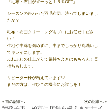
『毛布・布団がずーっと１５％OFF』
代表あいさつ
シーズンの終わった羽毛布団、洗ってしまいまし
たか？
法人クリーニング｜業者向けクリーニング
毛布・布団クリーニングもプロにお任せくださ
い！
求人募集
生地や中綿を傷めずに、中までしっかり丸洗いし
てキレイにします。
ご利用規約
ふわふわの仕上がりで気持ちよさはもちろん！長
持ちもします。
最近の投稿
リピーター様が増えています♡
まだの方は、ぜひこの機会にお試しを！
お気に入りの黒Ｔシャツ、おうち洗濯で大丈
夫？
« 前の記事へ
次の記事へ »
我孫子市、柏市に店舗を構えますサイ