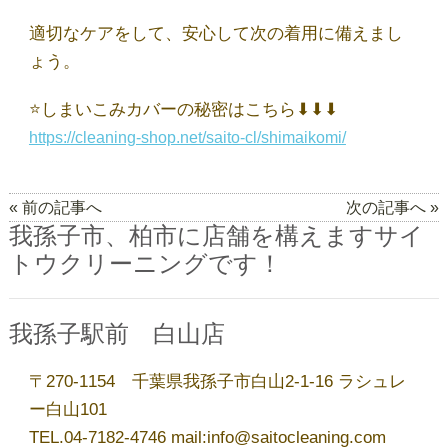
適切なケアをして、安心して次の着用に備えまし
夏季休業のお知らせ
ょう。
⭐しまいこみカバーの秘密はこちら⬇⬇⬇
洋服リフォーム承ります！
https://cleaning-shop.net/saito-cl/shimaikomi/
今年も開催！毛布・布団キャンペーン
« 前の記事へ
次の記事へ »
我孫子市、柏市に店舗を構えますサイ
トウクリーニングです！
ゴールデンウィーク営業のお知らせ
我孫子駅前 白山店
アーカイブ
〒270-1154 千葉県我孫子市白山2-1-16 ラシュレ
ー白山101
2026年8月
TEL.04-7182-4746 mail:info@saitocleaning.com