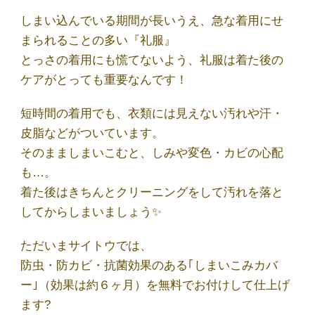
代表あいさつ
しまい込んでいる期間が長いうえ、急な着用にせ
まられることの多い『礼服』
とっさの着用にも慌てないよう、礼服は着た後の
法人クリーニング｜業者向けクリーニング
ケアがとっても重要なんです！
求人募集
短時間の着用でも、衣類には見えない汚れや汗・
皮脂などがついています。
そのまましまいこむと、しみや変色・カビの心配
ご利用規約
も…。
着た後はきちんとクリーニングをして汚れを落と
してからしまいましょう✨
最近の投稿
ただいまサイトウでは、
防虫・防カビ・抗菌効果のある｢しまいこみカバ
お気に入りの黒Ｔシャツ、おうち洗濯で大丈
ー｣（効果は約６ヶ月）を無料でお付けして仕上げ
夫？
ます?