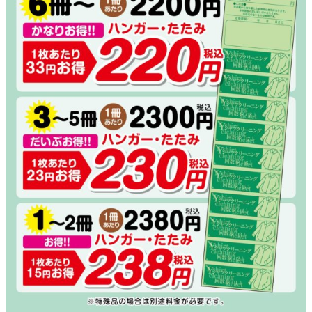
代表あいさつ
法人クリーニング｜業者向けクリーニング
求人募集
ご利用規約
最近の投稿
お気に入りの黒Ｔシャツ、おうち洗濯で大丈
夫？