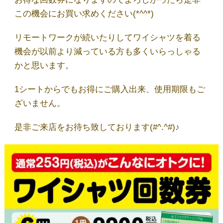
店舗一覧
この機会にお買い求めください(*^^*)
リモートワークが続いたりしてワイシャツを着る
しみ抜き・ウエットⓌ
機会が以前より減っている方も多くいらっしゃる
かと思います。
サイトウのこだわり
1シートからでもお得にご購入出来、使用期限もご
ざいません。
取扱商品
是非ご来店をお待ち致しております(#^.^#)♪
ブログ
お問い合わせ