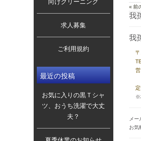
向けクリーニング
« 
我
求人募集
我
ご利用規約
〒
TE
営
最近の投稿
日
定
お気に入りの黒Ｔシャ
※
ツ、おうち洗濯で大丈
夫？
メー
お気
夏季休業のお知らせ