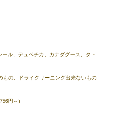
。
レール、デュベチカ、カナダグース、タト
のもの、ドライクリーニング出来ないもの
56円～)